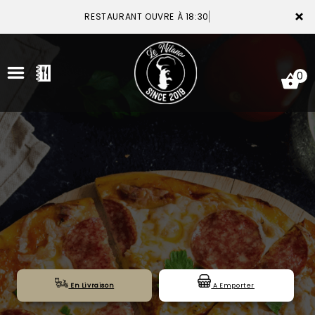
×
RESTAURANT OUVRE À 18:30
0
ACCUEIL
LA CARTE
VOTRE COMPTE
NOTRE RESTAURANT
VOS AVIS
En Livraison
A Emporter
MENTIONS LÉGALES