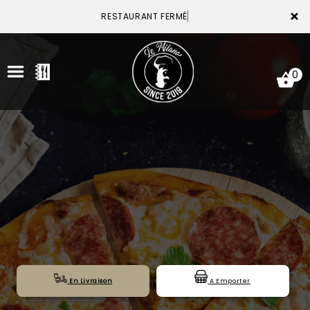
×
RESTAURANT FERMÉ
0
ACCUEIL
LA CARTE
VOTRE COMPTE
NOTRE RESTAURANT
VOS AVIS
En Livraison
A Emporter
MENTIONS LÉGALES