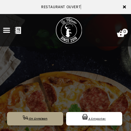
×
RESTAURANT OUVERT
0
ACCUEIL
LA CARTE
VOTRE COMPTE
NOTRE RESTAURANT
VOS AVIS
En Livraison
A Emporter
MENTIONS LÉGALES