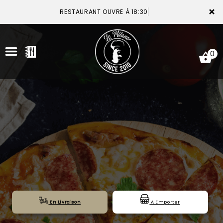
×
RESTAURANT OUVRE À 18:30
0
ACCUEIL
LA CARTE
VOTRE COMPTE
NOTRE RESTAURANT
VOS AVIS
En Livraison
A Emporter
MENTIONS LÉGALES