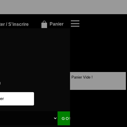
×
×
Panier
r / S'inscrire
Panier Vide !