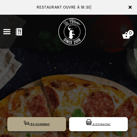
×
RESTAURANT OUVRE À 18:30
0
ACCUEIL
LA CARTE
VOTRE COMPTE
NOTRE RESTAURANT
VOS AVIS
En Livraison
A Emporter
MENTIONS LÉGALES